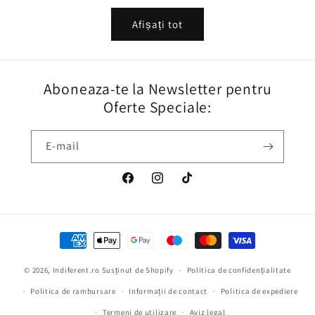
Afișați tot
Aboneaza-te la Newsletter pentru
Oferte Speciale:
E-mail
Facebook
Instagram
TikTok
Metode
de
© 2026,
Indiferent.ro
Susținut de Shopify
plată
Politica de confidențialitate
Politica de rambursare
Informații de contact
Politica de expediere
Termeni de utilizare
Aviz legal