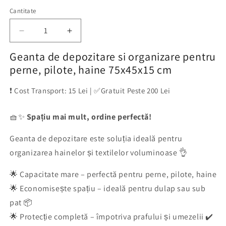
Cantitate
Reduceți
Creșteți
cantitatea
cantitatea
Geanta de depozitare si organizare pentru
pentru
pentru
Geanta
Geanta
perne, pilote, haine 75x45x15 cm
de
de
depozitare
depozitare
❗ Cost Transport: 15 Lei | ✅Gratuit Peste 200 Lei
si
si
organizare
organizare
🧺✨
Spațiu mai mult, ordine perfectă!
pentru
pentru
perne,
perne,
Geanta de depozitare este soluția ideală pentru
pilote,
pilote,
haine
haine
organizarea hainelor și textilelor voluminoase 👌
75x45x15
75x45x15
cm
cm
🌟 Capacitate mare – perfectă pentru perne, pilote, haine
🌟 Economisește spațiu – ideală pentru dulap sau sub
pat 📦
🌟 Protecție completă – împotriva prafului și umezelii ✔️