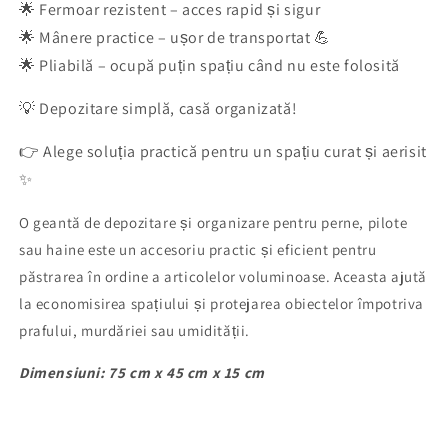
🌟 Fermoar rezistent – acces rapid și sigur
🌟 Mânere practice – ușor de transportat 💪
🌟 Pliabilă – ocupă puțin spațiu când nu este folosită
💡 Depozitare simplă, casă organizată!
👉 Alege soluția practică pentru un spațiu curat și aerisit
✨
O geantă de depozitare și organizare pentru perne, pilote
sau haine este un accesoriu practic și eficient pentru
păstrarea în ordine a articolelor voluminoase. Aceasta ajută
la economisirea spațiului și protejarea obiectelor împotriva
prafului, murdăriei sau umidității.
Dimensiuni: 75 cm x 45 cm x 15 cm