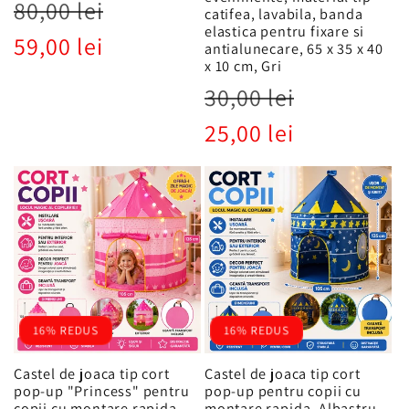
Preț
Preț
80,00 lei
catifea, lavabila, banda
obișnuit
redus
elastica pentru fixare si
59,00 lei
antialunecare, 65 x 35 x 40
x 10 cm, Gri
Preț
Preț
30,00 lei
obișnuit
redus
25,00 lei
16% REDUS
16% REDUS
Castel de joaca tip cort
Castel de joaca tip cort
pop-up "Princess" pentru
pop-up pentru copii cu
copii cu montare rapida,
montare rapida, Albastru