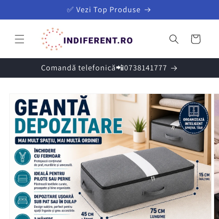
Salt la
✅ Vezi Top Produse
conținut
Coș
Comandă telefonică📲0738141777
Salt la
informațiile
despre
produs