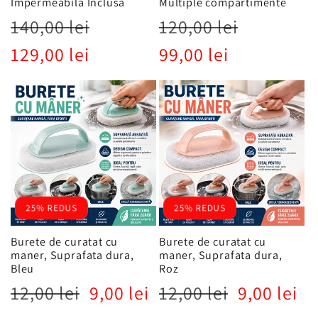
Impermeabila Inclusa
Multiple compartimente
Preț
Preț
Preț
Preț
140,00 lei
120,00 lei
obișnuit
redus
obișnuit
redus
129,00 lei
99,00 lei
25% REDUS
25% REDUS
Burete de curatat cu
Burete de curatat cu
maner, Suprafata dura,
maner, Suprafata dura,
Bleu
Roz
Preț
Preț
Preț
Preț
12,00 lei
9,00 lei
12,00 lei
9,00 lei
obișnuit
redus
obișnuit
redus