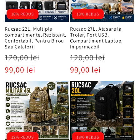
18% REDUS
18% REDUS
Rucsac 22L, Multiple
Rucsac 27L, Atasare la
compartimente, Rezistent,
Troler, Port USB,
Confortabil, Pentru Birou
Compartiment Laptop,
Sau Calatorii
Impermeabil
Preț
Preț
Preț
Preț
120,00 lei
120,00 lei
obișnuit
redus
obișnuit
redus
99,00 lei
99,00 lei
12% REDUS
18% REDUS